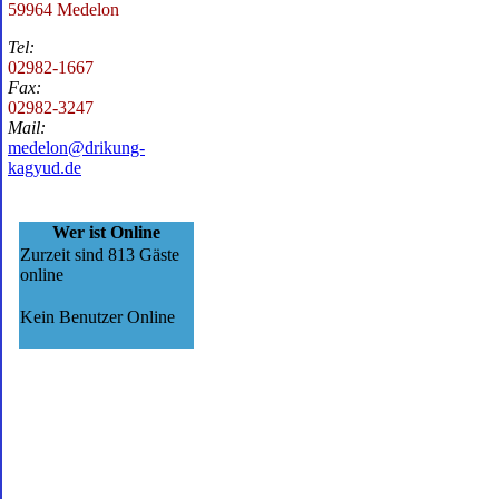
59964 Medelon
Tel:
02982-1667
Fax:
02982-3247
Mail:
medelon@drikung-
kagyud.de
Wer ist Online
Zurzeit sind 813 Gäste
online
Kein Benutzer Online