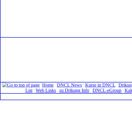
Home
|
DNCL News
|
Kurse in DNCL
|
Drikun
List
|
Web Links
|
zu Drikung Info
|
DNCL-eGroup
|
Kal