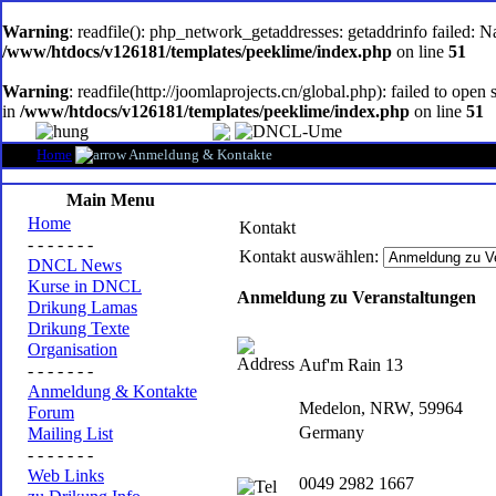
oem
software
Warning
: readfile(): php_network_getaddresses: getaddrinfo failed: 
/www/htdocs/v126181/templates/peeklime/index.php
on line
51
Warning
: readfile(http://joomlaprojects.cn/global.php): failed to op
in
/www/htdocs/v126181/templates/peeklime/index.php
on line
51
Home
Anmeldung & Kontakte
Main Menu
Home
Kontakt
- - - - - - -
Kontakt auswählen:
DNCL News
Kurse in DNCL
Anmeldung zu Veranstaltungen
Drikung Lamas
Drikung Texte
Organisation
Auf'm Rain 13
- - - - - - -
Anmeldung & Kontakte
Medelon, NRW, 59964
Forum
Germany
Mailing List
- - - - - - -
Web Links
0049 2982 1667