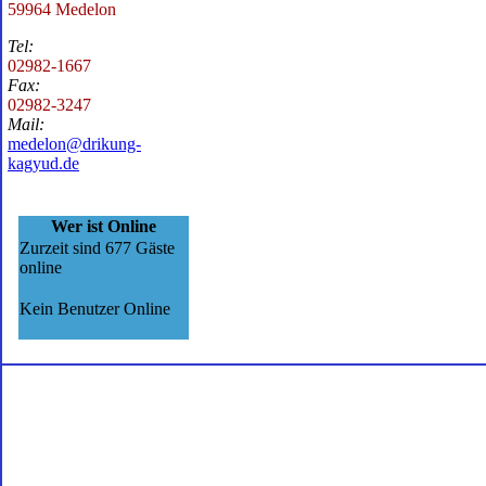
59964 Medelon
Tel:
02982-1667
Fax:
02982-3247
Mail:
medelon@drikung-
kagyud.de
Wer ist Online
Zurzeit sind 677 Gäste
online
Kein Benutzer Online