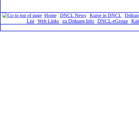
Home
|
DNCL News
|
Kurse in DNCL
|
Drikun
List
|
Web Links
|
zu Drikung Info
|
DNCL-eGroup
|
Kal