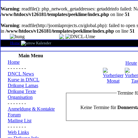
oem
software
Warning
: readfile(): php_network_getaddresses: getaddrinfo failed: 
/www/htdocs/v126181/templates/peeklime/index.php
on line
51
Warning
: readfile(http://joomlaprojects.cn/global.php): failed to op
in
/www/htdocs/v126181/templates/peeklime/index.php
on line
51
Home
Kalender
Main Menu
Home
Heute
- - - - - - -
DNCL News
Kurse in DNCL
Drikung Lamas
Drikung Texte
Termine fü
Organisation
- - - - - - -
Keine Termine für
Donnersta
Anmeldung & Kontakte
Forum
Mailing List
- - - - - - -
Web Links