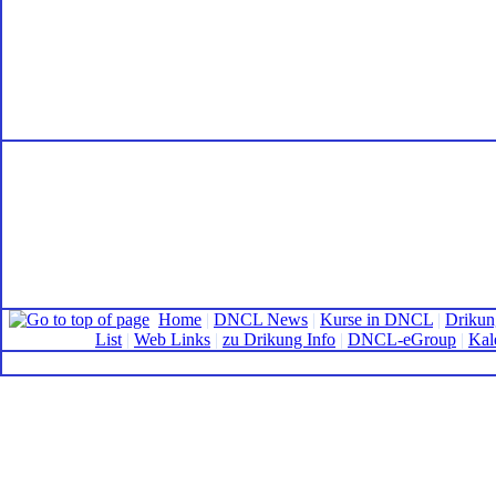
Home
|
DNCL News
|
Kurse in DNCL
|
Drikun
List
|
Web Links
|
zu Drikung Info
|
DNCL-eGroup
|
Kal