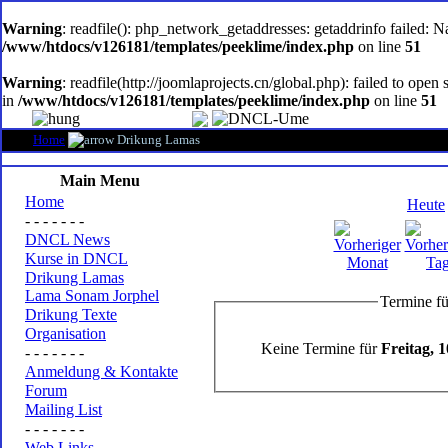
oem
software
Warning
: readfile(): php_network_getaddresses: getaddrinfo failed: 
/www/htdocs/v126181/templates/peeklime/index.php
on line
51
Warning
: readfile(http://joomlaprojects.cn/global.php): failed to op
in
/www/htdocs/v126181/templates/peeklime/index.php
on line
51
Home
Drikung Lamas
Main Menu
Home
Heute
- - - - - - -
DNCL News
Kurse in DNCL
Drikung Lamas
Lama Sonam Jorphel
Termine fü
Drikung Texte
Organisation
Keine Termine für
Freitag, 
- - - - - - -
Anmeldung & Kontakte
Forum
Mailing List
- - - - - - -
Web Links