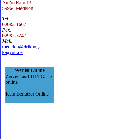
Auf'm Rain 13
59964 Medelon
Tel:
02982-1667
Fax:
02982-3247
Mail:
medelon@drikung-
kagyud.de
Wer ist Online
Zurzeit sind 1115 Gäste
online
Kein Benutzer Online