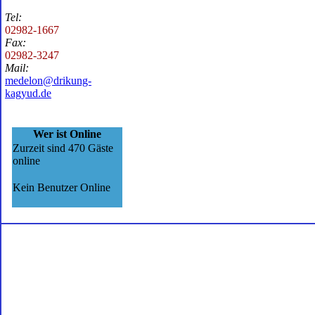
Tel:
02982-1667
Fax:
02982-3247
Mail:
medelon@drikung-
kagyud.de
Wer ist Online
Zurzeit sind 470 Gäste
online
Kein Benutzer Online