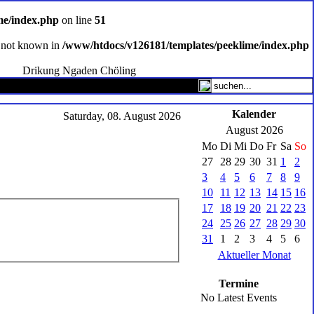
me/index.php
on line
51
ce not known in
/www/htdocs/v126181/templates/peeklime/index.php
Drikung Ngaden Chöling
Kalender
Saturday, 08. August 2026
August 2026
Mo
Di
Mi
Do
Fr
Sa
So
27
28
29
30
31
1
2
3
4
5
6
7
8
9
10
11
12
13
14
15
16
17
18
19
20
21
22
23
24
25
26
27
28
29
30
31
1
2
3
4
5
6
Aktueller Monat
Termine
No Latest Events