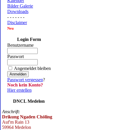
Kalender
Bilder Galerie
Downloads
- - - - - - -
Disclaimer
Neu
Login Form
Benutzername
Passwort
Angemeldet bleiben
Passwort vergessen
?
Noch kein Konto?
Hier erstellen
DNCL Medelon
Anschrift:
Drikung Ngaden Chöling
Auf'm Rain 13
59964 Medelon