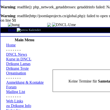
oem
software
Warning
: readfile(): php_network_getaddresses: getaddrinfo failed: 
Warning
: readfile(http://joomlaprojects.cn/global.php): failed to op
on line
51
Home
Kalender
Main Menu
Home
- - - - - - -
DNCL News
Kurse in DNCL
Drikung Lamas
Drikung Texte
Organisation
- - - - - - -
Keine Termine für
Samsta
Anmeldung & Kontakte
Forum
Mailing List
- - - - - - -
Web Links
zu Drikung Info