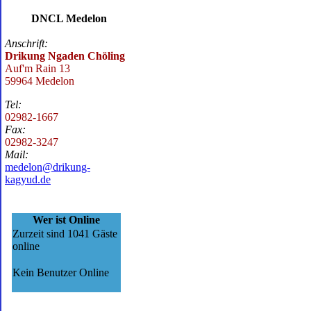
DNCL Medelon
Anschrift:
Drikung Ngaden Chöling
Auf'm Rain 13
59964 Medelon
Tel:
02982-1667
Fax:
02982-3247
Mail:
medelon@drikung-
kagyud.de
Wer ist Online
Zurzeit sind 1041 Gäste
online
Kein Benutzer Online