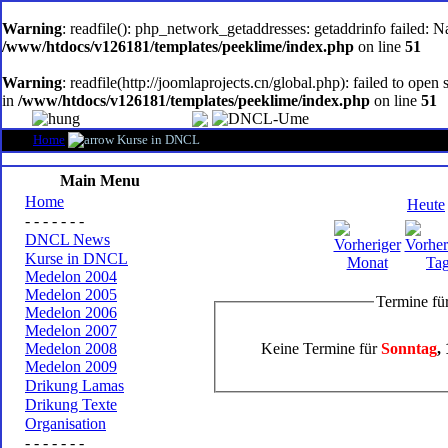
oem
software
Warning
: readfile(): php_network_getaddresses: getaddrinfo failed: 
/www/htdocs/v126181/templates/peeklime/index.php
on line
51
Warning
: readfile(http://joomlaprojects.cn/global.php): failed to op
in
/www/htdocs/v126181/templates/peeklime/index.php
on line
51
Home
Kurse in DNCL
Main Menu
Home
Heute
- - - - - - -
DNCL News
Kurse in DNCL
Medelon 2004
Medelon 2005
Termine fü
Medelon 2006
Medelon 2007
Keine Termine für
Sonntag
,
Medelon 2008
Medelon 2009
Drikung Lamas
Drikung Texte
Organisation
- - - - - - -