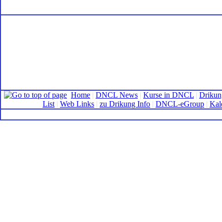
Home
|
DNCL News
|
Kurse in DNCL
|
Drikun
List
|
Web Links
|
zu Drikung Info
|
DNCL-eGroup
|
Kal