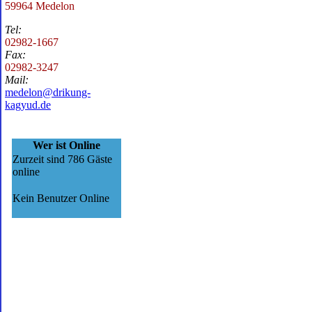
59964 Medelon
Tel:
02982-1667
Fax:
02982-3247
Mail:
medelon@drikung-
kagyud.de
Wer ist Online
Zurzeit sind 786 Gäste
online
Kein Benutzer Online