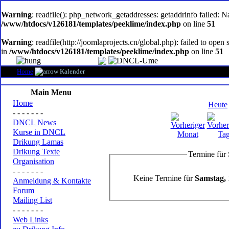
oem
software
Warning
: readfile(): php_network_getaddresses: getaddrinfo failed: 
/www/htdocs/v126181/templates/peeklime/index.php
on line
51
Warning
: readfile(http://joomlaprojects.cn/global.php): failed to op
in
/www/htdocs/v126181/templates/peeklime/index.php
on line
51
Home
Kalender
Main Menu
Home
Heute
- - - - - - -
DNCL News
Kurse in DNCL
Drikung Lamas
Drikung Texte
Termine für
Organisation
- - - - - - -
Keine Termine für
Samstag,
Anmeldung & Kontakte
Forum
Mailing List
- - - - - - -
Web Links