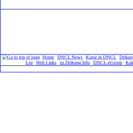
Home
|
DNCL News
|
Kurse in DNCL
|
Drikun
List
|
Web Links
|
zu Drikung Info
|
DNCL-eGroup
|
Kal