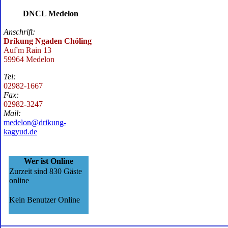
DNCL Medelon
Anschrift:
Drikung Ngaden Chöling
Auf'm Rain 13
59964 Medelon
Tel:
02982-1667
Fax:
02982-3247
Mail:
medelon@drikung-
kagyud.de
Wer ist Online
Zurzeit sind 830 Gäste
online
Kein Benutzer Online