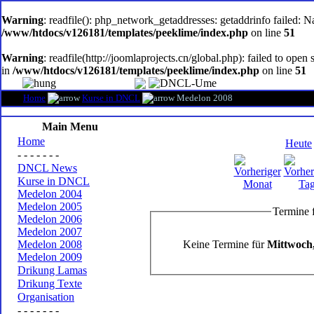
oem
software
Warning
: readfile(): php_network_getaddresses: getaddrinfo failed: 
/www/htdocs/v126181/templates/peeklime/index.php
on line
51
Warning
: readfile(http://joomlaprojects.cn/global.php): failed to op
in
/www/htdocs/v126181/templates/peeklime/index.php
on line
51
Home
Kurse in DNCL
Medelon 2008
Main Menu
Home
Heute
- - - - - - -
DNCL News
Kurse in DNCL
Medelon 2004
Medelon 2005
Termine 
Medelon 2006
Medelon 2007
Keine Termine für
Mittwoch,
Medelon 2008
Medelon 2009
Drikung Lamas
Drikung Texte
Organisation
- - - - - - -