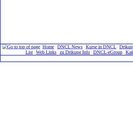
Home
|
DNCL News
|
Kurse in DNCL
|
Drikun
List
|
Web Links
|
zu Drikung Info
|
DNCL-eGroup
|
Kal