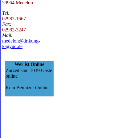
59964 Medelon
Tel:
02982-1667
Fax:
02982-3247
Mail:
medelon@drikung-
kagyud.de
Wer ist Online
Zurzeit sind 1039 Gäste
online
Kein Benutzer Online