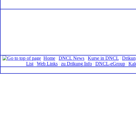
Home
|
DNCL News
|
Kurse in DNCL
|
Drikun
List
|
Web Links
|
zu Drikung Info
|
DNCL-eGroup
|
Kal