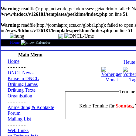
oem
software
Warning
: readfile(): php_network_getaddresses: getaddrinfo failed: 
/www/htdocs/v126181/templates/peeklime/index.php
on line
51
Warning
: readfile(http://joomlaprojects.cn/global.php): failed to op
in
/www/htdocs/v126181/templates/peeklime/index.php
on line
51
Home
Kalender
Main Menu
Home
Heute
- - - - - - -
DNCL News
Kurse in DNCL
Drikung Lamas
Drikung Texte
Termine
Organisation
- - - - - - -
Keine Termine für
Sonntag
,
Anmeldung & Kontakte
Forum
Mailing List
- - - - - - -
Web Links