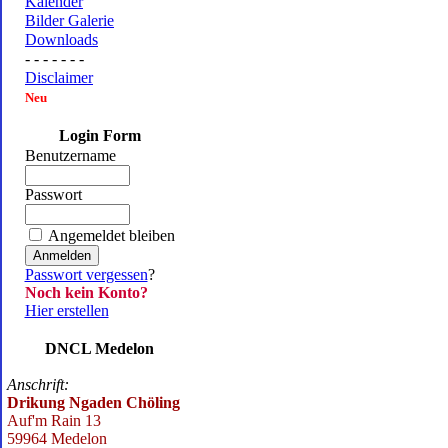
Kalender
Bilder Galerie
Downloads
- - - - - - -
Disclaimer
Neu
Login Form
Benutzername
Passwort
Angemeldet bleiben
Passwort vergessen
?
Noch kein Konto?
Hier erstellen
DNCL Medelon
Anschrift:
Drikung Ngaden Chöling
Auf'm Rain 13
59964 Medelon