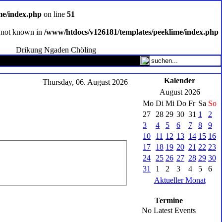
me/index.php
on line
51
ce not known in
/www/htdocs/v126181/templates/peeklime/index.php
Drikung Ngaden Chöling
Kalender
Thursday, 06. August 2026
August 2026
Mo
Di
Mi
Do
Fr
Sa
So
27
28
29
30
31
1
2
3
4
5
6
7
8
9
10
11
12
13
14
15
16
17
18
19
20
21
22
23
24
25
26
27
28
29
30
31
1
2
3
4
5
6
Aktueller Monat
Termine
No Latest Events