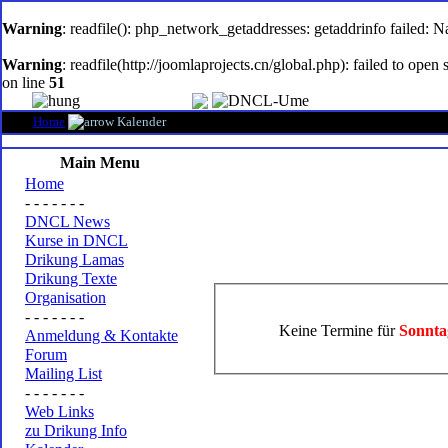
oem
software
Warning
: readfile(): php_network_getaddresses: getaddrinfo failed: 
Warning
: readfile(http://joomlaprojects.cn/global.php): failed to op
on line
51
Home
Kalender
Main Menu
Home
- - - - - - -
DNCL News
Kurse in DNCL
Drikung Lamas
Drikung Texte
Organisation
- - - - - - -
Keine Termine für
Sonnta
Anmeldung & Kontakte
Forum
Mailing List
- - - - - - -
Web Links
zu Drikung Info