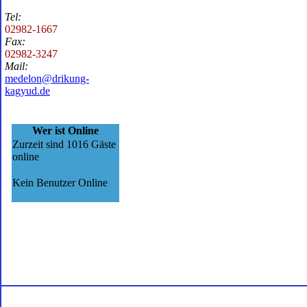
Tel:
02982-1667
Fax:
02982-3247
Mail:
medelon@drikung-
kagyud.de
Wer ist Online
Zurzeit sind 1016 Gäste
online
Kein Benutzer Online