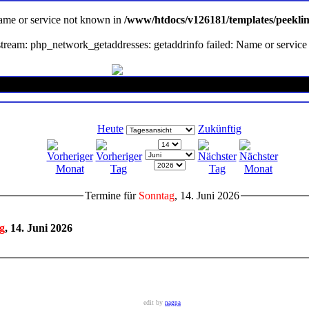
Name or service not known in
/www/htdocs/v126181/templates/peekli
en stream: php_network_getaddresses: getaddrinfo failed: Name or servi
Heute
Zukünftig
Termine für
Sonntag
, 14. Juni 2026
g
, 14. Juni 2026
edit by
nagpa