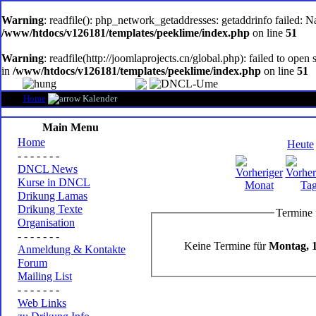
oem
software
Warning
: readfile(): php_network_getaddresses: getaddrinfo failed: 
/www/htdocs/v126181/templates/peeklime/index.php
on line
51
Warning
: readfile(http://joomlaprojects.cn/global.php): failed to op
in
/www/htdocs/v126181/templates/peeklime/index.php
on line
51
Home
Kalender
Main Menu
Home
Heute
- - - - - - -
DNCL News
Kurse in DNCL
Drikung Lamas
Drikung Texte
Termine 
Organisation
- - - - - - -
Keine Termine für
Montag, 1
Anmeldung & Kontakte
Forum
Mailing List
- - - - - - -
Web Links