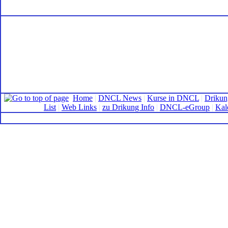
Home
|
DNCL News
|
Kurse in DNCL
|
Drikun
List
|
Web Links
|
zu Drikung Info
|
DNCL-eGroup
|
Kal