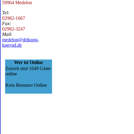
59964 Medelon
Tel:
02982-1667
Fax:
02982-3247
Mail:
medelon@drikung-
kagyud.de
Wer ist Online
Zurzeit sind 1649 Gäste
online
Kein Benutzer Online