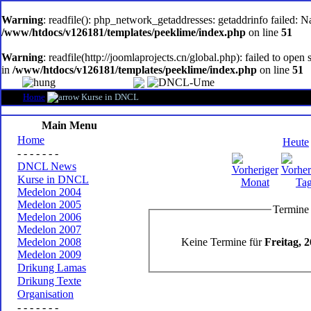
oem
software
Warning
: readfile(): php_network_getaddresses: getaddrinfo failed: 
/www/htdocs/v126181/templates/peeklime/index.php
on line
51
Warning
: readfile(http://joomlaprojects.cn/global.php): failed to op
in
/www/htdocs/v126181/templates/peeklime/index.php
on line
51
Home
Kurse in DNCL
Main Menu
Home
Heute
- - - - - - -
DNCL News
Kurse in DNCL
Medelon 2004
Medelon 2005
Termine 
Medelon 2006
Medelon 2007
Keine Termine für
Freitag, 2
Medelon 2008
Medelon 2009
Drikung Lamas
Drikung Texte
Organisation
- - - - - - -