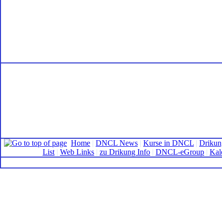
Home
|
DNCL News
|
Kurse in DNCL
|
Drikun
List
|
Web Links
|
zu Drikung Info
|
DNCL-eGroup
|
Kal