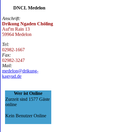
DNCL Medelon
Anschrift:
Drikung Ngaden Chöling
Auf'm Rain 13
59964 Medelon
Tel:
02982-1667
Fax:
02982-3247
Mail:
medelon@drikung-
kagyud.de
Wer ist Online
Zurzeit sind 1577 Gäste
online
Kein Benutzer Online