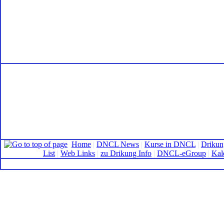
Home
|
DNCL News
|
Kurse in DNCL
|
Drikun
List
|
Web Links
|
zu Drikung Info
|
DNCL-eGroup
|
Kal