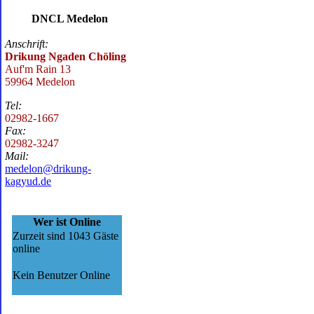
DNCL Medelon
Anschrift:
Drikung Ngaden Chöling
Auf'm Rain 13
59964 Medelon
Tel:
02982-1667
Fax:
02982-3247
Mail:
medelon@drikung-
kagyud.de
Wer ist Online
Zurzeit sind 1043 Gäste
online
Kein Benutzer Online