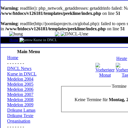
oem
software
Warning
: readfile(): php_network_getaddresses: getaddrinfo failed: 
/www/htdocs/v126181/templates/peeklime/index.php
on line
51
Warning
: readfile(http://joomlaprojects.cn/global.php): failed to op
in
/www/htdocs/v126181/templates/peeklime/index.php
on line
51
Home
Kurse in DNCL
Main Menu
Home
Heute
- - - - - - -
DNCL News
Kurse in DNCL
Medelon 2004
Medelon 2005
Termine 
Medelon 2006
Medelon 2007
Keine Termine für
Montag, 2
Medelon 2008
Medelon 2009
Drikung Lamas
Drikung Texte
Organisation
- - - - - - -