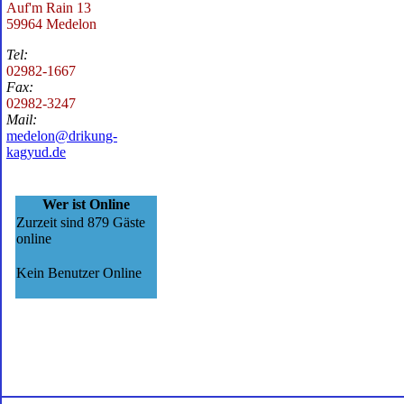
Auf'm Rain 13
59964 Medelon
Tel:
02982-1667
Fax:
02982-3247
Mail:
medelon@drikung-
kagyud.de
Wer ist Online
Zurzeit sind 879 Gäste
online
Kein Benutzer Online