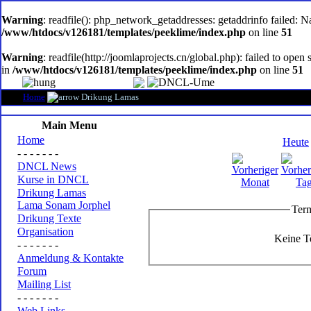
oem
software
Warning
: readfile(): php_network_getaddresses: getaddrinfo failed: 
/www/htdocs/v126181/templates/peeklime/index.php
on line
51
Warning
: readfile(http://joomlaprojects.cn/global.php): failed to op
in
/www/htdocs/v126181/templates/peeklime/index.php
on line
51
Home
Drikung Lamas
Main Menu
Home
Heute
- - - - - - -
DNCL News
Kurse in DNCL
Drikung Lamas
Lama Sonam Jorphel
Term
Drikung Texte
Organisation
Keine T
- - - - - - -
Anmeldung & Kontakte
Forum
Mailing List
- - - - - - -
Web Links