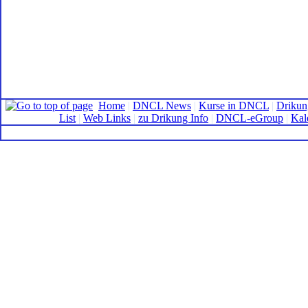
Home
|
DNCL News
|
Kurse in DNCL
|
Drikun
List
|
Web Links
|
zu Drikung Info
|
DNCL-eGroup
|
Kal