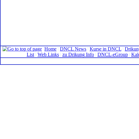
Home
|
DNCL News
|
Kurse in DNCL
|
Drikun
List
|
Web Links
|
zu Drikung Info
|
DNCL-eGroup
|
Kal