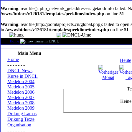
oem
software
Warning
: readfile(): php_network_getaddresses: getaddrinfo failed: 
/www/htdocs/v126181/templates/peeklime/index.php
on line
51
Warning
: readfile(http://joomlaprojects.cn/global.php): failed to op
in
/www/htdocs/v126181/templates/peeklime/index.php
on line
51
Home
Kurse in DNCL
Main Menu
Home
Heute
- - - - - - -
DNCL News
Kurse in DNCL
Medelon 2004
Medelon 2005
Te
Medelon 2006
Medelon 2007
Keine
Medelon 2008
Medelon 2009
Drikung Lamas
Drikung Texte
Organisation
- - - - - - -