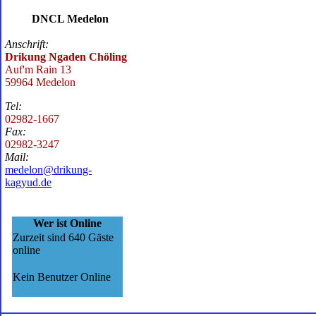
DNCL Medelon
Anschrift:
Drikung Ngaden Chöling
Auf'm Rain 13
59964 Medelon
Tel:
02982-1667
Fax:
02982-3247
Mail:
medelon@drikung-
kagyud.de
Wer ist Online
Zurzeit sind 640 Gäste
online
Kein Benutzer Online