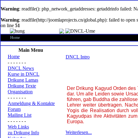
oem
software
Warning
: readfile(): php_network_getaddresses: getaddrinfo failed: 
Warning
: readfile(http://joomlaprojects.cn/global.php): failed to op
on line
51
Home
Main Menu
Home
DNCL Intro
- - - - - - -
DNCL News
Kurse in DNCL
Drikung Lamas
Drikung Texte
Der Drikung Kagyud Orden des T
Organisation
dar. Um alle Leiden sowie Ursac
- - - - - - -
führen, gab Buddha die zahllose
Anmeldung & Kontakte
Lehrer weiter übertragen. Nach
Forum
Yogis die Realisation durch vo
Mailing List
Kagyudpas ihre Aktivitäten zu
- - - - - - -
Europa.
Web Links
Weiterlesen...
zu Drikung Info