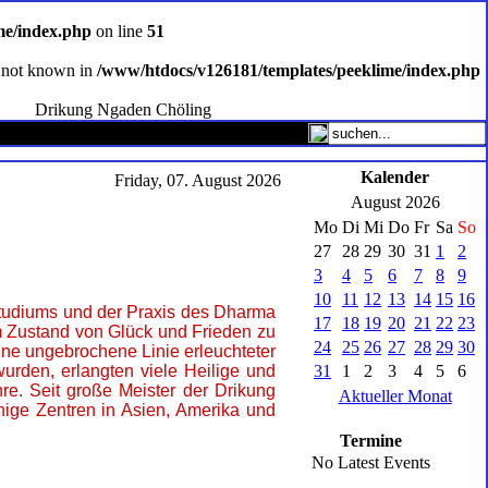
me/index.php
on line
51
ce not known in
/www/htdocs/v126181/templates/peeklime/index.php
Drikung Ngaden Chöling
Kalender
Friday, 07. August 2026
August 2026
Mo
Di
Mi
Do
Fr
Sa
So
27
28
29
30
31
1
2
3
4
5
6
7
8
9
10
11
12
13
14
15
16
Studiums und der Praxis des Dharma
17
18
19
20
21
22
23
um Zustand von Glück und Frieden zu
24
25
26
27
28
29
30
ine ungebrochene Linie erleuchteter
urden, erlangten viele Heilige und
31
1
2
3
4
5
6
re. Seit große Meister der Drikung
Aktueller Monat
ige Zentren in Asien, Amerika und
Termine
No Latest Events