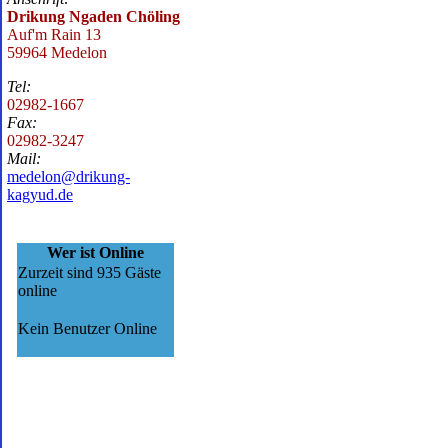
Drikung Ngaden Chöling
Auf'm Rain 13
59964 Medelon
Tel:
02982-1667
Fax:
02982-3247
Mail:
medelon@drikung-
kagyud.de
Wer ist Online
Zurzeit sind 935 Gäste
online
Kein Benutzer Online