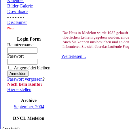
Kalender
Bilder Galerie
Downloads
- - - - - - -
Disclaimer
Neu
Das Haus in Medelon wurde 1982 gekauft u
tibetischen Lehrern gegeben worden, an 
Login Form
Auch Sie können uns besuchen und an de
Benutzername
Informieren Sie sich über das laufende Pr
Passwort
Weiterlesen...
Angemeldet bleiben
Passwort vergessen
?
Noch kein Konto?
Hier erstellen
Archive
September, 2004
DNCL Medelon
Anschrift: