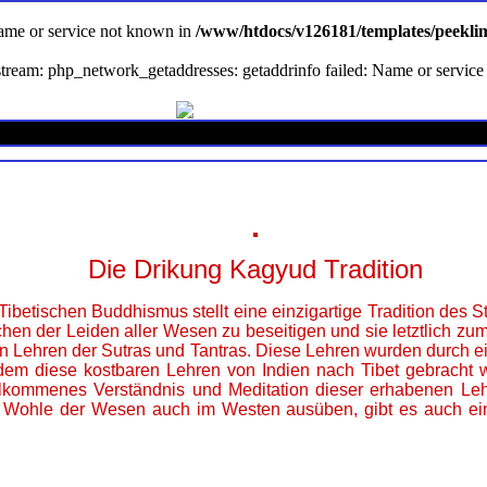
Name or service not known in
/www/htdocs/v126181/templates/peekli
en stream: php_network_getaddresses: getaddrinfo failed: Name or servi
Die Drikung Kagyud Tradition
ibetischen Buddhismus stellt eine einzigartige Tradition des 
hen der Leiden aller Wesen zu beseitigen und sie letztlich z
n Lehren der Sutras und Tantras. Diese Lehren wurden durch e
dem diese kostbaren Lehren von Indien nach Tibet gebracht w
llkommenes Verständnis und Meditation dieser erhabenen Leh
m Wohle der Wesen auch im Westen ausüben, gibt es auch ein